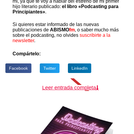
mí, ya que te voy a hablar del estreno de mi primer
hijo literario publicado:
el libro «Podcasting para
Principiantes»
.
Si quieres estar informado de las nuevas
publicaciones de
ABISMO
fm
, o saber mucho más
sobre el podcasting, no olvides
suscribirte a la
newsletter
.
Compártelo:
Facebook
Twitter
LinkedIn
Leer entrada completa