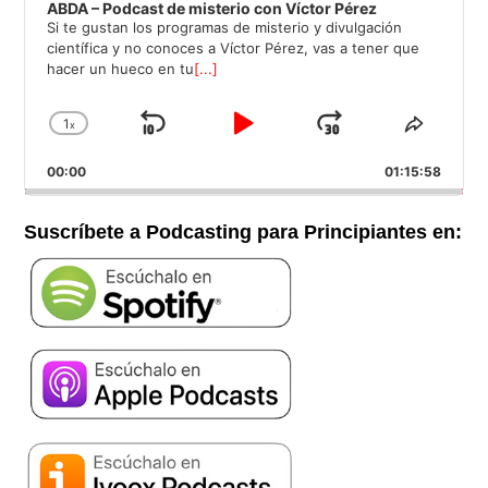
ABDA – Podcast de misterio con Víctor Pérez
Si te gustan los programas de misterio y divulgación
científica y no conoces a Víctor Pérez, vas a tener que
hacer un hueco en tu
[...]
1
x
Saltar
Reproducir
Avanzar
Cambiar
Compar
la
este
hacia
/
00:00
velocidad
01:15:58
episod
atrás
Pausar
de
reproducción
Suscríbete a Podcasting para Principiantes en: