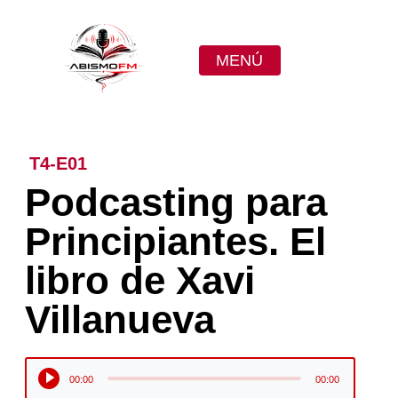
MENÚ
T4-E01
Podcasting para
Principiantes. El
libro de Xavi
Villanueva
Reproductor
00:00
00:00
de