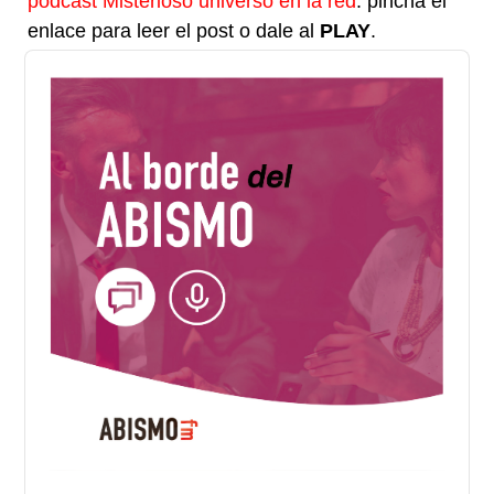
podcast Misterioso universo en la red
. pincha el
enlace para leer el post o dale al
PLAY
.
Audio
Player