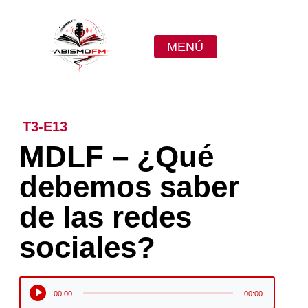
MENÚ
T3-E13
MDLF – ¿Qué
debemos saber
de las redes
sociales?
Reproductor
00:00
00:00
de