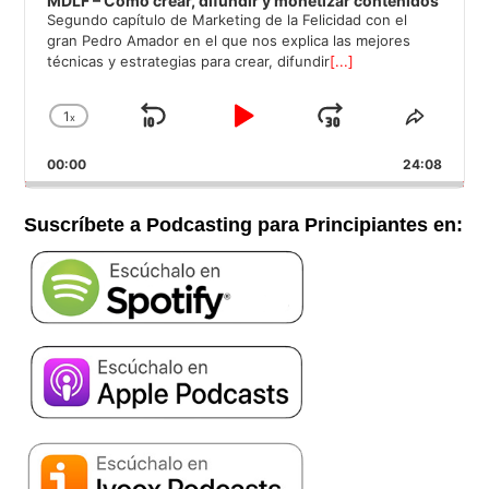
MDLF – Cómo crear, difundir y monetizar contenidos
Segundo capítulo de Marketing de la Felicidad con el
gran Pedro Amador en el que nos explica las mejores
técnicas y estrategias para crear, difundir
[...]
1
x
Saltar
Reproducir
Avanzar
Cambiar
Compar
la
este
hacia
/
00:00
velocidad
24:08
episod
atrás
Pausar
de
reproducción
Suscríbete a Podcasting para Principiantes en: