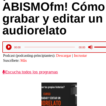
ABISMOfm! Cómo
grabar y editar un
audiorelato
Utiliza
Reproductor
00:00
00:00
las
de
teclas
audio
Podcast (podcasting-principiantes):
Descargar
|
Incrustar
de
Suscríbete:
Más
flecha
arriba/
para
Escucha todos los programas
aument
o
disminu
el
volume