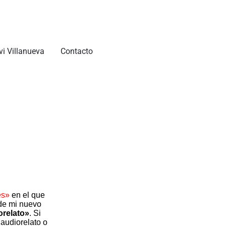
vi Villanueva
Contacto
es»
en el que
 de mi nuevo
orelato»
. Si
audiorelato o