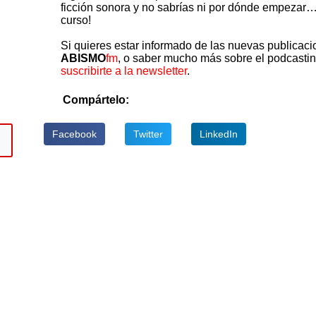
ficción sonora y no sabrías ni por dónde empezar… 
curso!
Si quieres estar informado de las nuevas publicac
ABISMO
fm
, o saber mucho más sobre el podcastin
suscribirte a la newsletter
.
Compártelo:
Facebook
Twitter
LinkedIn
abajo
ar
ir
n.