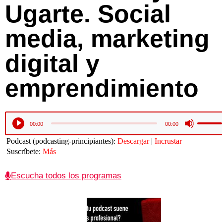
Ugarte. Social
media, marketing
digital y
emprendimiento
Utiliza
Reproductor
00:00
00:00
las
de
teclas
audio
Podcast (podcasting-principiantes):
Descargar
|
Incrustar
de
Suscríbete:
Más
flecha
arriba/
para
Escucha todos los programas
aument
o
disminu
el
volume