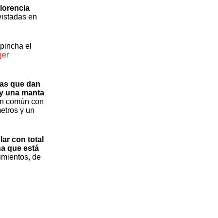
lorencia
vistadas en
pincha el
jer
las que dan
 y una manta
en común con
etros y un
ar con total
na que está
imientos, de