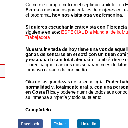
Como me comprometí en el séptimo capítulo con
F
Flores
a mejorar los porcentajes de mujeres entre
el programa,
hoy nos visita otra voz femenina.
Si quieres escuchar la entrevista con
Florencia
siguiente enlace:
ESPECIAL Día Mundial de la Mu
Trabajadora
Nuestra invitada de hoy tiene una voz de aquel
ganas de sentarse en el sofá con un buen café
y escucharla con total atención.
También tiene 
Florencia que a ambos nos separan miles de kilóm
inmenso océano de por medio.
Otra de las grandezas de la tecnología.
Poder habl
normalidad y, totalmente gratis, con una perso
en Costa Rica
y poderte nutrir de todos sus conoc
abajo
su inmensa simpatía y todo su talento.
ar
Compártelo:
ir
Facebook
Twitter
LinkedIn
n.