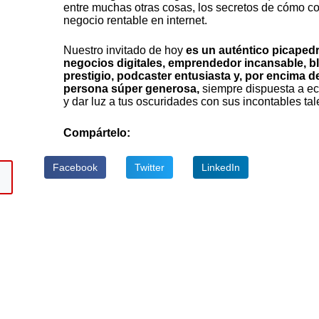
entre muchas otras cosas, los secretos de cómo co
negocio rentable en internet.
Nuestro invitado de hoy
es un auténtico picapedr
negocios digitales, emprendedor incansable, b
prestigio, podcaster entusiasta y, por encima d
persona súper generosa,
siempre dispuesta a ec
y dar luz a tus oscuridades con sus incontables tal
Compártelo:
Facebook
Twitter
LinkedIn
abajo
ar
ir
n.