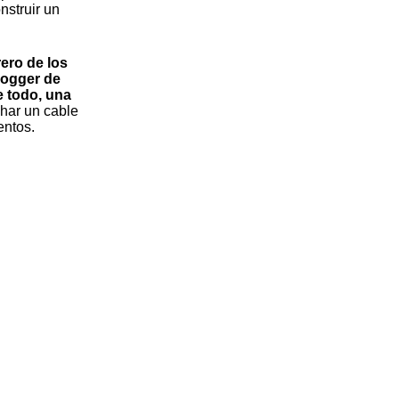
nstruir un
ero de los
logger de
e todo, una
har un cable
entos.