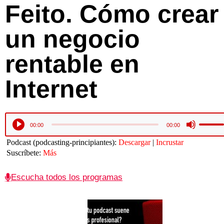
Feito. Cómo crear
un negocio
rentable en
Internet
Utiliza
Reproductor
00:00
00:00
las
de
teclas
audio
Podcast (podcasting-principiantes):
Descargar
|
Incrustar
de
Suscríbete:
Más
flecha
arriba/
para
Escucha todos los programas
aument
o
disminu
el
volume