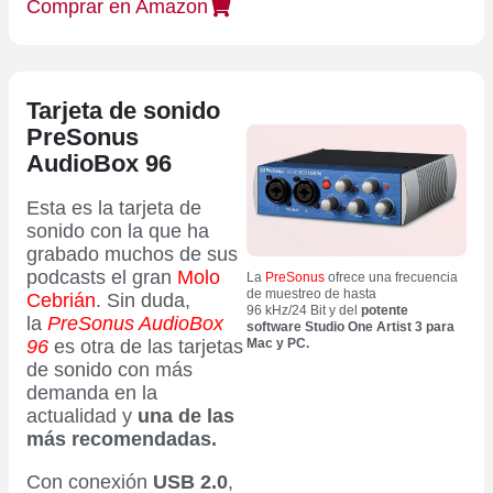
Comprar en Amazon
Tarjeta de sonido
PreSonus
AudioBox 96
Esta es la tarjeta de
sonido con la que ha
grabado muchos de sus
podcasts el gran
Molo
La
PreSonus
ofrece una frecuencia
de muestreo de hasta
Cebrián
. Sin duda,
96 kHz/24 Bit y del
potente
la
PreSonus AudioBox
software Studio One Artist 3 para
96
es otra de las tarjetas
Mac y PC.
de sonido con más
demanda en la
actualidad y
una de las
más recomendadas.
Con conexión
USB 2.0
,