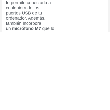
te permite conectarla a
cualquiera de los
puertos USB de tu
ordenador. Además,
también incorpora
un
micrófono M7
que lo
hace
compatible
con
otro tipo de
dispositivos como
Iphone o Ipad
si
prefieres utilizarlos para
realizar tus proyectos.
Es sin duda otra
fantástica elección
tanto
para músicos como
para podcasters.
Es
compacta, resistente y
compatible con cualquier
software de grabación
tanto de PC como de