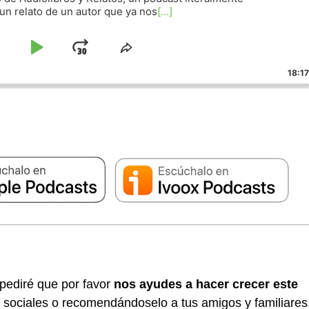
a un relato de un autor que ya nos
[...]
altar
Reproducir
Avanzar
Compartir
este
acia
/
18:17
d
episodio
trás
Pausar
cción
 pediré que por favor
nos ayudes a hacer crecer este
 sociales o recomendándoselo a tus amigos y familiares