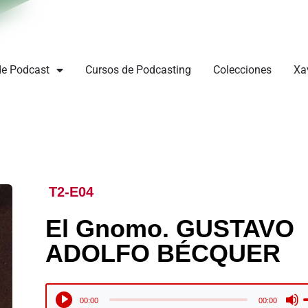
de Podcast
Cursos de Podcasting
Colecciones
Xa
T2-E04
El Gnomo. GUSTAVO
ADOLFO BÉCQUER
U
Reproductor
00:00
00:00
l
de