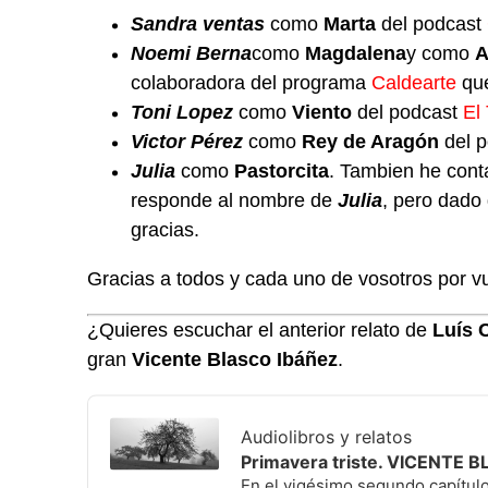
Sandra ventas
como
Marta
del podcast
Noemi Berna
como
Magdalena
y como
A
colaboradora del programa
Caldearte
que
Toni Lopez
como
Viento
del podcast
El
Victor Pérez
como
Rey de Aragón
del 
Julia
como
Pastorcita
. Tambien he cont
responde al nombre de
Julia
, pero dado 
gracias.
Gracias a todos y cada uno de vosotros por v
¿Quieres escuchar el anterior relato de
Luís 
gran
Vicente Blasco Ibáñez
.
Audio
Player
Audiolibros y relatos
Primavera triste. VICENTE 
En el vigésimo segundo capítulo