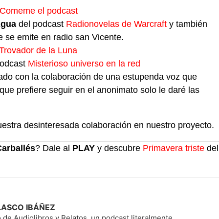
Comeme el podcast
gua
del podcast
Radionovelas de Warcraft
y también
 se emite en radio san Vicente.
 Trovador de la Luna
podcast
Misterioso universo en la red
ado con la colaboración de una estupenda voz que
que prefiere seguir en el anonimato solo le daré las
uestra desinteresada colaboración en nuestro proyecto.
Carballés
? Dale al
PLAY
y descubre
Primavera triste
del
BLASCO IBÁÑEZ
 de Audiolibros y Relatos, un podcast literalmente