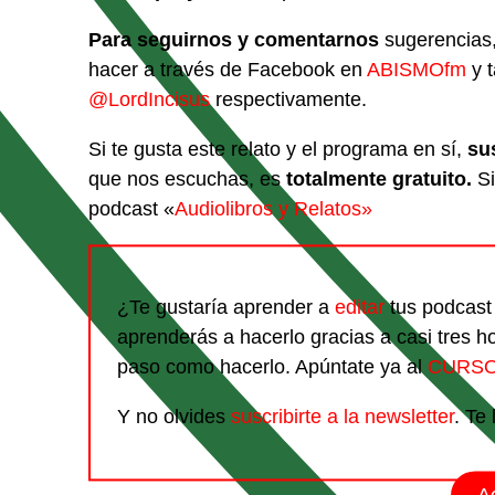
Para seguirnos y comentarnos
sugerencias,
hacer a través de Facebook en
ABISMOfm
y 
@LordIncisus
respectivamente.
Si te gusta este relato y el programa en sí,
su
que nos escuchas, es
totalmente gratuito.
Si
podcast «
Audiolibros y Relatos»
¿Te gustaría aprender a
editar
tus podcas
aprenderás a hacerlo gracias a casi tres h
paso como hacerlo. Apúntate ya al
CURSO
Y no olvides
suscribirte a la newsletter
. Te