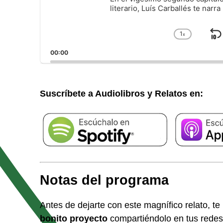
literario, Luís Carballés te narr
1
x
S
Cambiar
la
h
00:00
velocida
a
de
reprodu
Suscríbete a Audiolibros y Relatos en:
Notas del programa
Antes de dejarte con este magnífico relato, te
bonito proyecto
compartiéndolo en tus redes