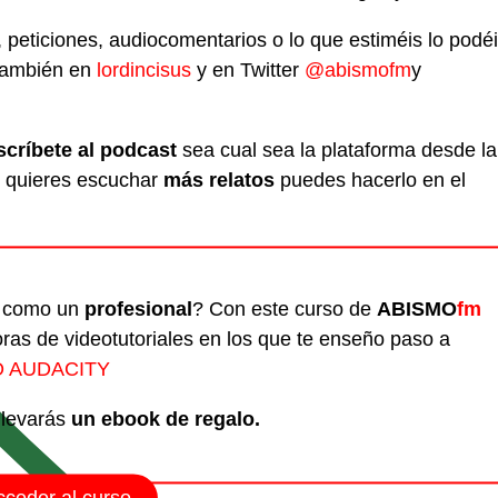
 peticiones, audiocomentarios o lo que estiméis lo podé
también en
lordincisus
y en Twitter
@abismofm
y
scríbete al podcast
sea cual sea la plataforma desde la
 quieres escuchar
más relatos
puedes hacerlo en el
t como un
profesional
? Con este curso de
ABISMO
fm
oras de videotutoriales en los que te enseño paso a
 AUDACITY
 llevarás
un ebook de regalo.