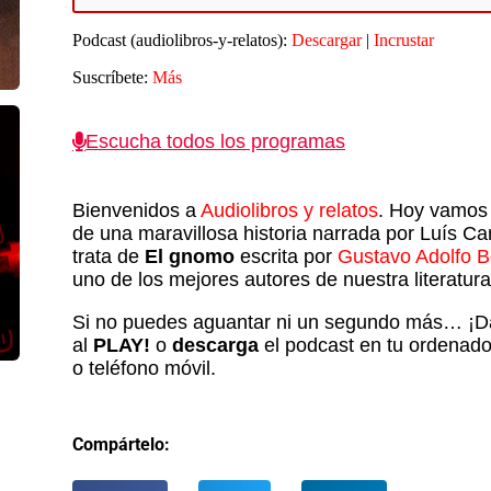
t
audio
Podcast (audiolibros-y-relatos):
Descargar
|
Incrustar
f
a
Suscríbete:
Más
p
Escucha todos los programas
d
e
v
Bienvenidos a
Audiolibros y relatos
. Hoy vamos 
de una maravillosa historia narrada por Luís Ca
trata de
El gnomo
escrita por
Gustavo Adolfo 
uno de los mejores autores de nuestra literatura
Si no puedes aguantar ni un segundo más… ¡D
al
PLAY!
o
descarga
el podcast en tu ordenador
o teléfono móvil.
Compártelo: