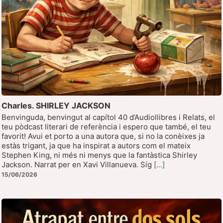
de
episodios
Charles. SHIRLEY JACKSON
Benvinguda, benvingut al capítol 40 d’Audiollibres i Relats, el
teu pòdcast literari de referència i espero que també, el teu
favorit! Avui et porto a una autora que, si no la conèixes ja
estàs trigant, ja que ha inspirat a autors com el mateix
Stephen King, ni més ni menys que la fantàstica Shirley
Jackson. Narrat per en Xavi Villanueva. Síg
[...]
15/06/2026