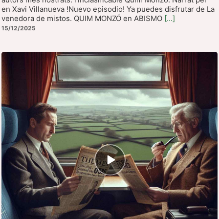
en Xavi Villanueva !Nuevo episodio! Ya puedes disfrutar de La
venedora de mistos. QUIM MONZÓ en ABISMO
[...]
15/12/2025
Icono
de
reproducción
de
episodios