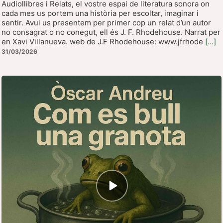
Audiollibres i Relats, el vostre espai de literatura sonora on
cada mes us portem una història per escoltar, imaginar i
sentir. Avui us presentem per primer cop un relat d’un autor
no consagrat o no conegut, ell és J. F. Rhodehouse. Narrat per
en Xavi Villanueva. web de J.F Rhodehouse: www.jfrhode
[...]
31/03/2026
Icono
de
reproducción
de
episodios