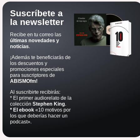
Suscríbete a
la newsletter
Recibe en tu correo las
últimas novedades y
noticias
.
¡Además te beneficiarás de
los descuentos y
promociones especiales
para suscriptores de
ABISMOfm!
Al suscribirte recibirás:
* El primer audiorelato de la
colección
Stephen King
.
* El ebook
«10 motivos por
los que deberías hacer un
podcast».