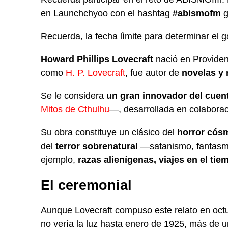
en Launchchyoo con el hashtag
#abismofm
g
Recuerda, la fecha lìmite para determinar el g
Howard Phillips Lovecraft
nació en Providen
como
H. P. Lovecraft
, fue autor de
novelas y r
Se le considera
un gran innovador del cuent
Mitos de Cthulhu
—, desarrollada en colaborac
Su obra constituye un clásico del
horror cós
del
terror sobrenatural
—satanismo, fantasma
ejemplo,
razas alienígenas, viajes en el ti
El ceremonial
Aunque Lovecraft compuso este relato en oct
no vería la luz hasta enero de 1925, más de 