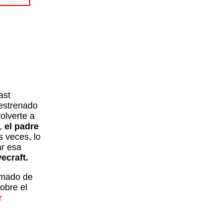
eclas
de
lecha
rriba/abajo
ara
aumentar
o
isminuir
l
olumen.
ast
 estrenado
olverte a
s,
el padre
s veces, lo
ar esa
vecraft.
ormado de
obre el
r