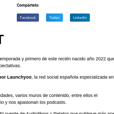
Compártelo:
Facebook
Twitter
LinkedIn
T
temporada y primero de este recién nacido año 2022 qu
pectativas.
 por Launchyoo
, la red social española especializada en
ades, varios muros de contenido, entre ellos el
o y nos apasionan los podcasts.
El oyente de Audiolibros y Relatos que publique más po