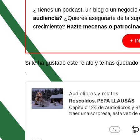
¿Tienes un podcast, un blog o un negocio 
audiencia?
¿Quieres asegurarte de la sup
crecimiento?
Hazte mecenas o patrocina
+ I
Si te ha gustado este relato y te has quedado 
.
Audio
Player
Audiolibros y relatos
Rescoldos. PEPA LLAUSÁS
Capítulo 124 de Audiolibros y Re
traer una sorpresa, esta vez de
1
x
S
Cambiar
la