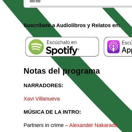
h
00:00
velocida
a
de
reprodu
Suscríbete a Audiolibros y Relatos en:
Notas del programa
NARRADORES:
Xavi Villanueva
MÚSICA DE LA INTRO:
Partners in crime –
Alexander Nakarada