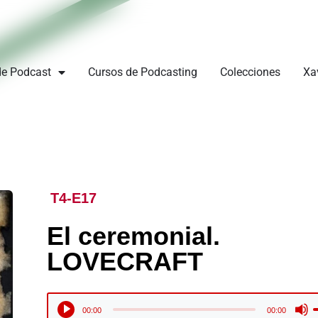
de Podcast
Cursos de Podcasting
Colecciones
Xa
T4-E17
El ceremonial.
LOVECRAFT
U
Reproductor
00:00
00:00
l
de