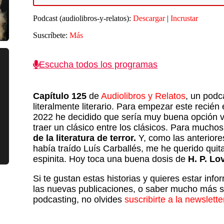
t
audio
Podcast (audiolibros-y-relatos):
Descargar
|
Incrustar
f
a
Suscríbete:
Más
p
Escucha todos los programas
d
e
v
Capítulo 125
de
Audiolibros y Relatos
, un podc
literalmente literario. Para empezar este recién
2022 he decidido que sería muy buena opción v
traer un clásico entre los clásicos. Para mucho
de la literatura de terror.
Y, como las anteriore
había traído Luís Carballés, me he querido quit
espinita. Hoy toca una buena dosis de
H. P. Lo
Si te gustan estas historias y quieres estar inf
las nuevas publicaciones, o saber mucho más s
podcasting, no olvides
suscribirte a la newslette