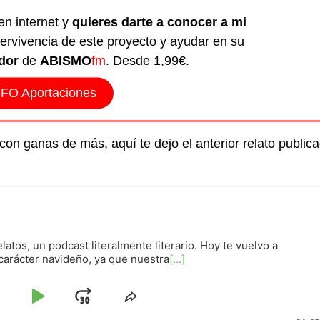
en internet y
quieres darte a conocer a mi
ervivencia de este proyecto y ayudar en su
dor
de
ABISMO
fm
. Desde 1,99€.
NFO Aportaciones
con ganas de más, aquí te dejo el anterior relato public
latos, un podcast literalmente literario. Hoy te vuelvo a
 carácter navideño, ya que nuestra
[...]
altar
Reproducir
Avanzar
Compartir
este