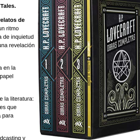
 Tales.
relatos de
un ritmo
 de inquietud
una revelación
a en la
 papel
 la literatura:
nes que
a
para
dcasting y