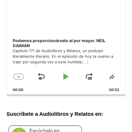
Podemos proporcionárselo al por mayor. NEIL
GAIMAN
Capítulo 171 de Audiolibros y Relatos, un podcast
literalmente literario. En el episodio de hoy te vuelvo a
traer por segunda vez a este humilde
[...]
1
x
Saltar
Reproducir
Avanzar
Cambiar
Compar
la
este
hacia
/
00:00
velocidad
30:52
episod
atrás
Pausar
de
reproducción
Suscríbete a Audiolibros y Relatos en: