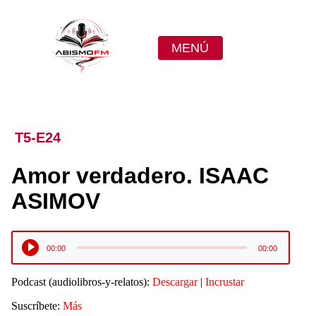
MENÚ
T5-E24
Amor verdadero. ISAAC
ASIMOV
Reproductor
00:00
00:00
de
audio
Podcast (audiolibros-y-relatos):
Descargar
|
Incrustar
Suscríbete:
Más