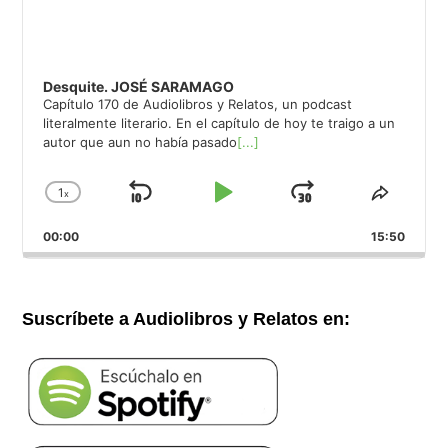
Desquite. JOSÉ SARAMAGO
Capítulo 170 de Audiolibros y Relatos, un podcast
literalmente literario. En el capítulo de hoy te traigo a un
autor que aun no había pasado
[...]
1
x
Saltar
Reproducir
Avanzar
Cambiar
Compar
la
este
hacia
/
00:00
velocidad
15:50
episod
atrás
Pausar
de
reproducción
Suscríbete a Audiolibros y Relatos en: