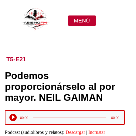
MENÚ
T5-E21
Podemos
proporcionárselo al por
mayor. NEIL GAIMAN
Reproductor
00:00
00:00
de
audio
Podcast (audiolibros-y-relatos):
Descargar
|
Incrustar