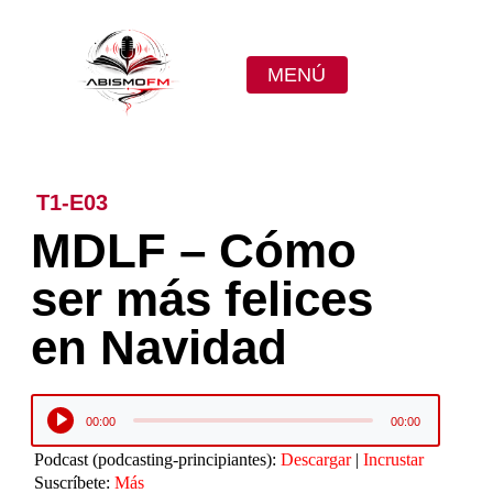
MENÚ
T1-E03
MDLF – Cómo
ser más felices
en Navidad
Reproductor
00:00
00:00
de
audio
Podcast (podcasting-principiantes):
Descargar
|
Incrustar
Suscríbete:
Más