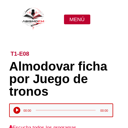
MENÚ
T1-E08
Almodovar ficha
por Juego de
tronos
Reproductor
00:00
00:00
de
audio
Escucha todos los programas