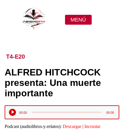
MENÚ
T4-E20
ALFRED HITCHCOCK
presenta: Una muerte
importante
Reproductor
00:00
00:00
de
audio
Podcast (audiolibros-y-relatos):
Descargar
|
Incrustar