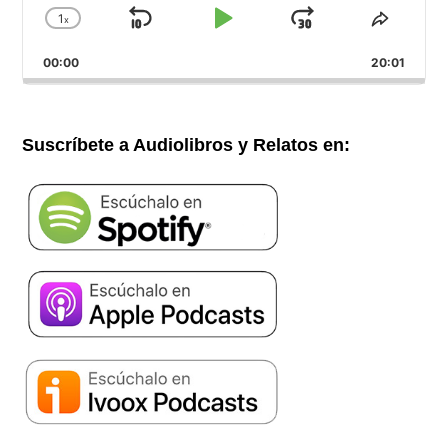
1
x
Saltar
Reproducir
Avanzar
Cambiar
Compar
la
este
hacia
/
00:00
velocidad
20:01
episod
atrás
Pausar
de
reproducción
Suscríbete a Audiolibros y Relatos en: