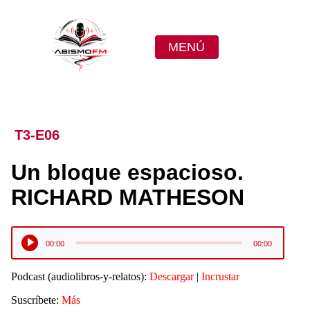
MENÚ
T3-E06
Un bloque espacioso.
RICHARD MATHESON
Reproductor
00:00
00:00
de
audio
Podcast (audiolibros-y-relatos):
Descargar
|
Incrustar
Suscríbete:
Más