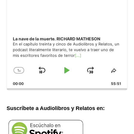
La nave de la muerte. RICHARD MATHESON
En el capítulo treinta y cinco de Audiolibros y Relatos, un
podcast literalmente literario, te vuelvo a traer uno de
mis escritores favoritos de terror
[...]
1
x
Saltar
Reproducir
Avanzar
Cambiar
Compar
la
este
hacia
/
00:00
velocidad
55:51
episod
atrás
Pausar
de
reproducción
Suscríbete a Audiolibros y Relatos en: