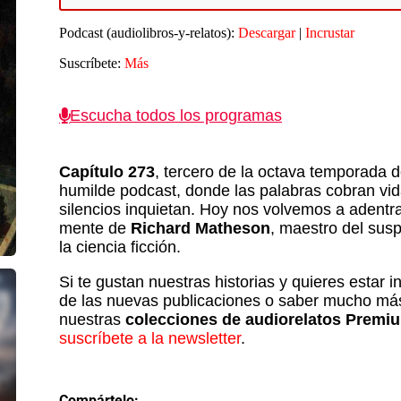
t
audio
Podcast (audiolibros-y-relatos):
Descargar
|
Incrustar
f
a
Suscríbete:
Más
p
Escucha todos los programas
d
e
v
Capítulo 273
, tercero de la octava temporada d
humilde podcast, donde las palabras cobran vid
silencios inquietan. Hoy nos volvemos a adentra
mente de
Richard Matheson
, maestro del sus
la ciencia ficción.
Si te gustan nuestras historias y quieres estar 
de las nuevas publicaciones o saber mucho má
nuestras
colecciones de audiorelatos Premi
suscríbete a la newsletter
.
Compártelo: