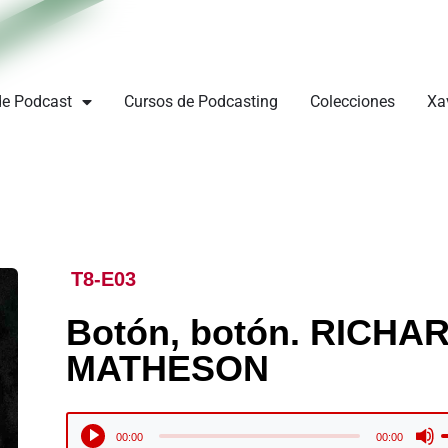
de Podcast
Cursos de Podcasting
Colecciones
Xa
T8-E03
Botón, botón. RICHA
MATHESON
U
Reproductor
00:00
00:00
l
de