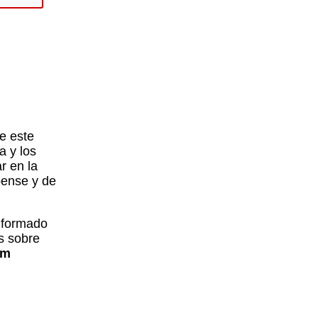
eclas
de
lecha
rriba/abajo
ara
aumentar
o
isminuir
l
olumen.
e este
a y los
r en la
pense y de
informado
s sobre
um