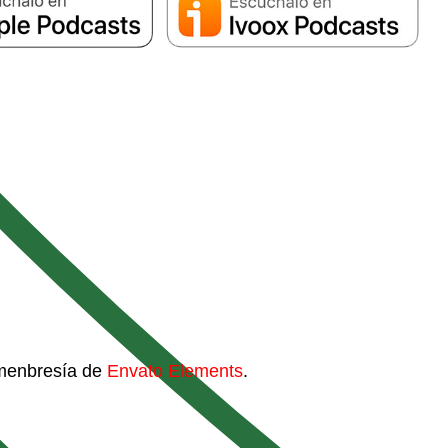
 menbresía de
Envato Elements
.