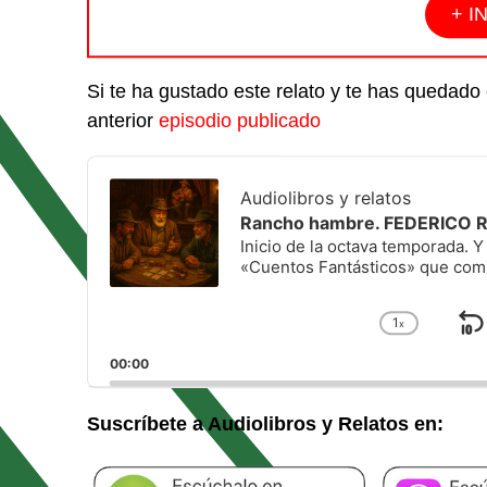
+ I
Si te ha gustado este relato y te has queda
anterior
episodio publicado
Audio
Player
Audiolibros y relatos
Rancho hambre. FEDERICO
Inicio de la octava temporada. 
«Cuentos Fantásticos» que comp
1
x
S
Cambiar
la
h
00:00
velocida
a
de
reprodu
Suscríbete a Audiolibros y Relatos en: