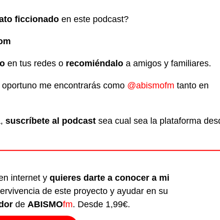
lato ficcionado
en este podcast?
com
do
en tus redes o
recomiéndalo
a amigos y familiares.
es oportuno me encontrarás como
@abismofm
tanto en
a,
suscríbete al podcast
sea cual sea la plataforma des
en internet y
quieres darte a conocer a mi
ervivencia de este proyecto y ayudar en su
dor
de
ABISMO
fm
. Desde 1,99€.