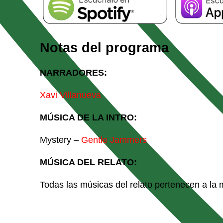
Notas del programa
NARRADORES:
Xavi Villanueva
MÚSICA DE LA INTRO:
Mystery –
Gentle Jammers
MÚSICA DEL RELATO:
Todas las músicas del relato pertenecen a la