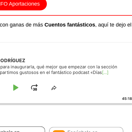
NFO Aportaciones
do con ganas de más
Cuentos fantásticos
, aquí te dejo el
 RODRÍGUEZ
Y para inaugurarla, qué mejor que empezar con la sección
artimos gustosos en el fantástico podcast «Días
[...]
altar
Reproducir
Avanzar
Compartir
este
acia
/
45:18
d
episodio
trás
Pausar
cción