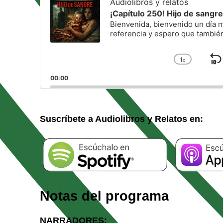
Audiolibros y relatos
¡Capítulo 250! Hijo de san
Bienvenida, bienvenido un día má
referencia y espero que también
1
x
S
Cambiar
la
h
00:00
velocida
a
de
reprodu
Suscríbete a Audiolibros y Relatos en:
Notas del programa
NARRADORES: