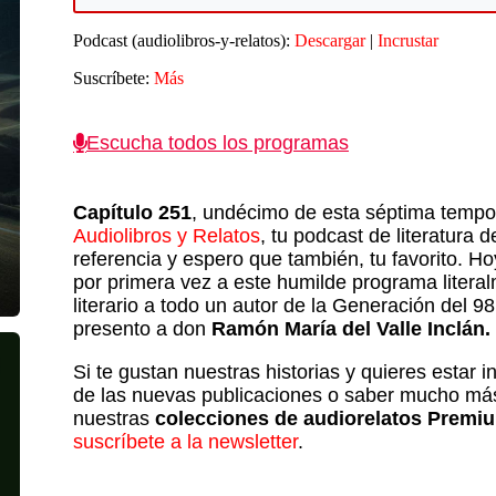
t
audio
Podcast (audiolibros-y-relatos):
Descargar
|
Incrustar
f
a
Suscríbete:
Más
p
Escucha todos los programas
d
e
v
Capítulo 251
, undécimo de esta séptima temp
Audiolibros y Relatos
, tu podcast de literatura d
referencia y espero que también, tu favorito. Hoy
por primera vez a este humilde programa litera
literario a todo un autor de la Generación del 98
presento a don
Ramón María del Valle Inclán.
Si te gustan nuestras historias y quieres estar 
de las nuevas publicaciones o saber mucho má
nuestras
colecciones de audiorelatos Premi
suscríbete a la newsletter
.