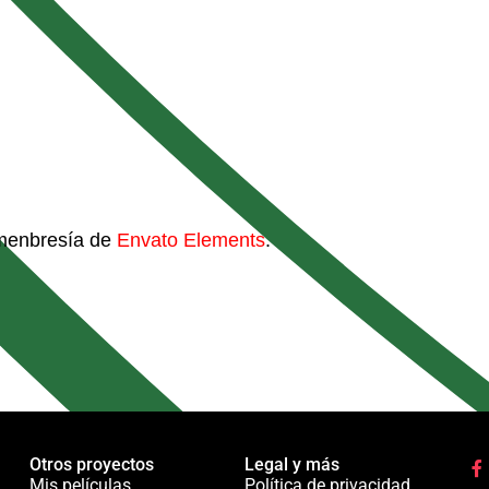
 menbresía de
Envato Elements
.
Otros proyectos
Legal y más
Mis películas
Política de privacidad