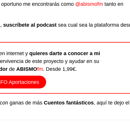
es oportuno me encontrarás como
@abismofm
tanto en
a,
suscríbete al podcast
sea cual sea la plataforma des
en internet y
quieres darte a conocer a mi
ervivencia de este proyecto y ayudar en su
dor
de
ABISMO
fm
. Desde 1,99€.
NFO Aportaciones
do con ganas de más
Cuentos fantásticos
, aquí te dejo el