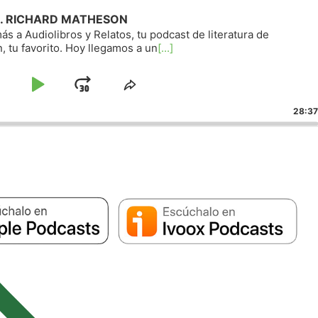
gre. RICHARD MATHESON
s a Audiolibros y Relatos, tu podcast de literatura de
, tu favorito. Hoy llegamos a un
[...]
altar
Reproducir
Avanzar
Compartir
este
acia
/
28:37
d
episodio
trás
Pausar
cción