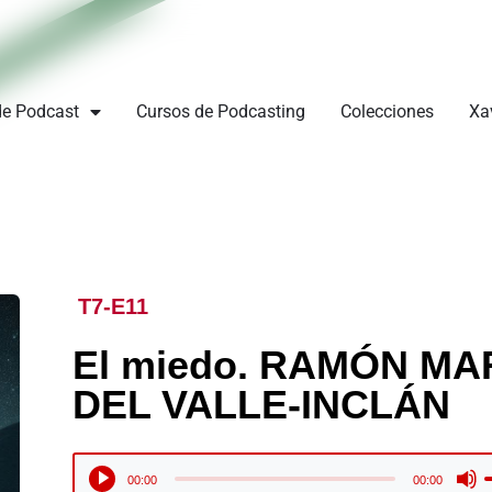
de Podcast
Cursos de Podcasting
Colecciones
Xa
T7-E11
El miedo. RAMÓN MA
DEL VALLE-INCLÁN
U
Reproductor
00:00
00:00
l
de