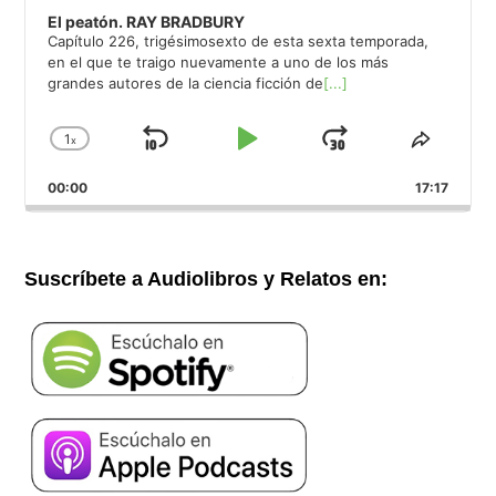
El peatón. RAY BRADBURY
Capítulo 226, trigésimosexto de esta sexta temporada,
en el que te traigo nuevamente a uno de los más
grandes autores de la ciencia ficción de
[...]
1
x
Saltar
Reproducir
Avanzar
Cambiar
Compar
la
este
hacia
/
00:00
velocidad
17:17
episod
atrás
Pausar
de
reproducción
Suscríbete a Audiolibros y Relatos en: