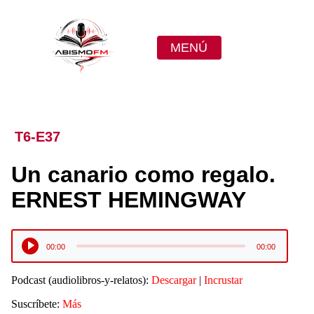
MENÚ
T6-E37
Un canario como regalo.
ERNEST HEMINGWAY
Reproductor
00:00
00:00
de
audio
Podcast (audiolibros-y-relatos):
Descargar
|
Incrustar
Suscríbete:
Más