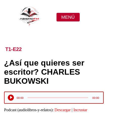
MENÚ
T1-E22
¿Así que quieres ser
escritor? CHARLES
BUKOWSKI
Reproductor
00:00
00:00
de
audio
Podcast (audiolibros-y-relatos):
Descargar
|
Incrustar