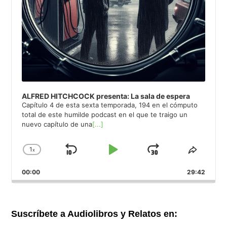
ALFRED HITCHCOCK presenta: La sala de espera
Capítulo 4 de esta sexta temporada, 194 en el cómputo
total de este humilde podcast en el que te traigo un
nuevo capítulo de una
[...]
1
x
Saltar
Reproducir
Avanzar
Cambiar
Compar
la
este
hacia
/
00:00
velocidad
29:42
episod
atrás
Pausar
de
reproducción
Suscríbete a Audiolibros y Relatos en: