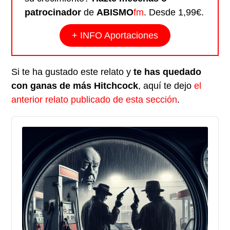
patrocinador
de
ABISMO
fm
. Desde 1,99€.
+ INFO Aportaciones
Si te ha gustado este relato y
te has quedado
con ganas de más Hitchcock
, aquí te dejo
el
anterior relato publicado de esta sección
.
Audio
Player