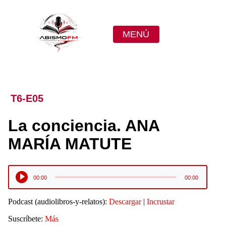
MENÚ
T6-E05
La conciencia. ANA
MARÍA MATUTE
Reproductor
00:00
00:00
de
audio
Podcast (audiolibros-y-relatos):
Descargar
|
Incrustar
Suscríbete:
Más