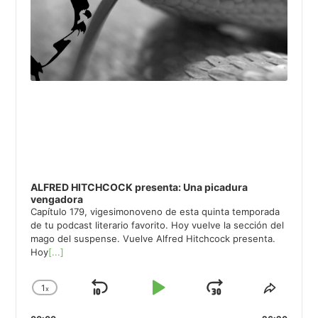
ALFRED HITCHCOCK presenta: Una picadura
vengadora
Capítulo 179, vigesimonoveno de esta quinta temporada
de tu podcast literario favorito. Hoy vuelve la sección del
mago del suspense. Vuelve Alfred Hitchcock presenta.
Hoy
[...]
1
x
Saltar
Reproducir
Avanzar
Cambiar
Compar
la
este
hacia
/