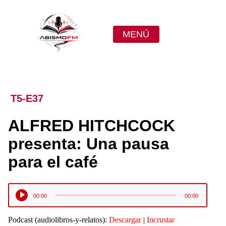
MENÚ
T5-E37
ALFRED HITCHCOCK
presenta: Una pausa
para el café
Reproductor
00:00
00:00
de
audio
Podcast (audiolibros-y-relatos):
Descargar
|
Incrustar