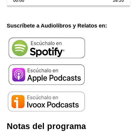
00:00
velocidad
26:20
episod
atrás
Pausar
de
reproducción
Suscríbete a Audiolibros y Relatos en:
Notas del programa