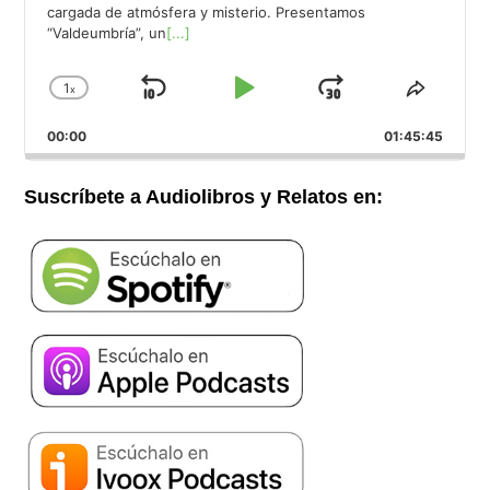
cargada de atmósfera y misterio. Presentamos
“Valdeumbría”, un
[...]
1
x
Saltar
Reproducir
Avanzar
Cambiar
Compar
la
este
hacia
/
00:00
velocidad
01:45:45
episod
atrás
Pausar
de
reproducción
Suscríbete a Audiolibros y Relatos en: