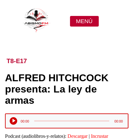
MENÚ
T8-E17
ALFRED HITCHCOCK
presenta: La ley de
armas
Reproductor
00:00
00:00
de
audio
Podcast (audiolibros-y-relatos):
Descargar
|
Incrustar