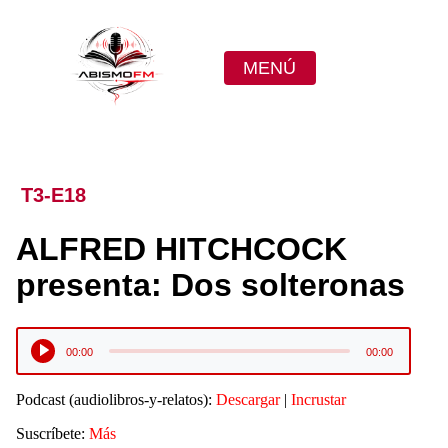
MENÚ
T3-E18
ALFRED HITCHCOCK
presenta: Dos solteronas
Reproductor
00:00
00:00
de
audio
Podcast (audiolibros-y-relatos):
Descargar
|
Incrustar
Suscríbete:
Más